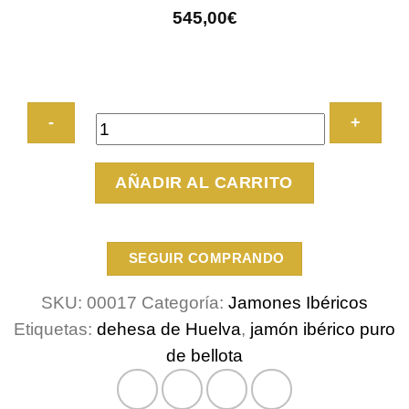
545,00
€
Jamón
AÑADIR AL CARRITO
de
Bellota
100%
SEGUIR COMPRANDO
Ibérico
origen
SKU:
00017
Categoría:
Jamones Ibéricos
Huelva
Etiquetas:
dehesa de Huelva
,
jamón ibérico puro
(8-
de bellota
8,5kg)
cantidad