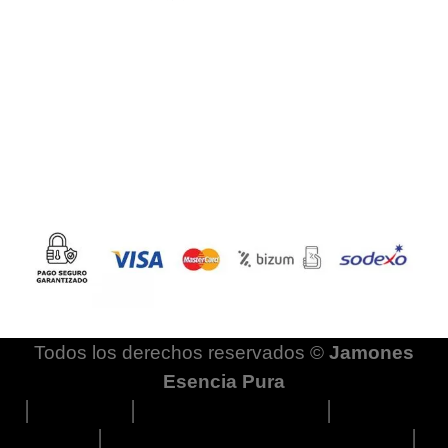
Todos los derechos reservados ©
Jamones
Esencia Pura
│
Aviso legal
│
Política de privacidad
│
Política de
cookies
│
Términos y condiciones de compra
│