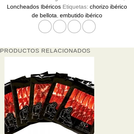
gramos
Loncheados Ibéricos
Etiquetas:
chorizo ibérico
de
de bellota
,
embutido ibérico
Chorizo
Ibérico
de
Bellota
cantidad
PRODUCTOS RELACIONADOS