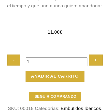
el tiempo y que uno nunca quiere abandonar.
11,00
€
Pack
AÑADIR AL CARRITO
de
3
sobres
SEGUIR COMPRANDO
de
100
SKU:
00015
Categorías:
Embutidos Ibéricos
,