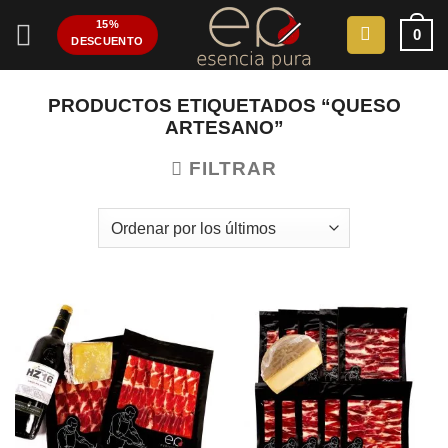
Saltar
15%
0
al
DESCUENTO
contenido
PRODUCTOS ETIQUETADOS “QUESO
ARTESANO”
FILTRAR