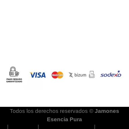
Todos los derechos reservados ©
Jamones
Esencia Pura
│
Aviso legal
│
Política de privacidad
│
Política de