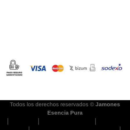
Todos los derechos reservados ©
Jamones
Esencia Pura
│
Aviso legal
│
Política de privacidad
│
Política de
cookies
│
Términos y condiciones de compra
│