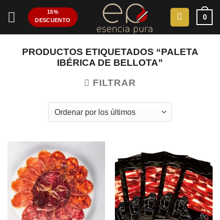
Saltar
15%
0
al
DESCUENTO
contenido
PRODUCTOS ETIQUETADOS “PALETA
IBÉRICA DE BELLOTA”
FILTRAR